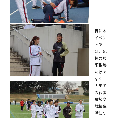
特に本
イベン
トで
は、競
技の技
術指導
だけで
なく、
大学で
の練習
環境や
競技生
活につ