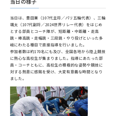
当日の様子
当日は、豊田兼（107代主将／パリ五輪代表）、三輪
颯太（107代副将／2024世界リレー代表）をはじめ
とする部員とコーチ陣が、短距離・中距離・走高
跳・棒高跳・走幅跳・三段跳・やり投げといった多
岐にわたる種目で直接指導を行いました。
参加者数は約170名にも及び、全国各地から陸上競技
に熱心な高校生が集まりました。指導にあたった部
員・コーチともに、高校生の積極的な姿勢や競技に
対する熱意に感銘を受け、大変有意義な時間となり
ました。