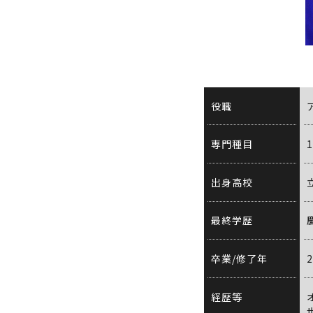
役職
専門種目
出身高校
最終学歴
卒業/修了年
経歴等