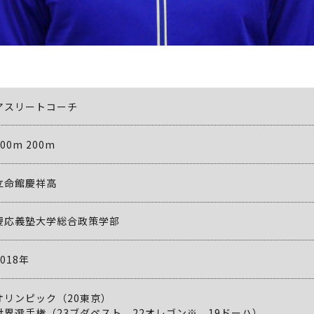
アスリートコーチ
100m 200m
立命館慶祥高
慶応義塾大学総合政策学部
2018年
オリンピック（20東京）
世界選手権（23ブダペスト、22オレゴン※、19ドーハ）