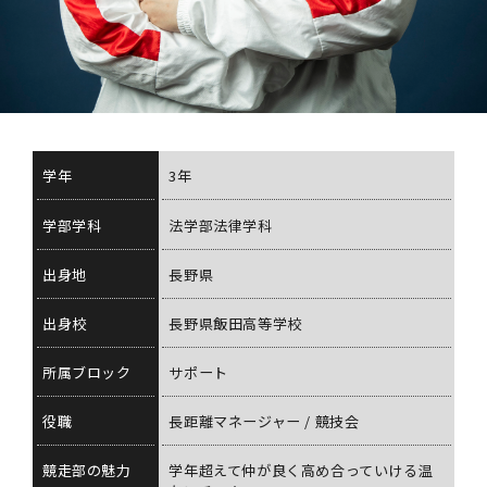
学年
3年
学部学科
法学部法律学科
出身地
長野県
出身校
長野県飯田高等学校
所属ブロック
サポート
役職
長距離マネージャー / 競技会
競走部の魅力
学年超えて仲が良く高め合っていける温