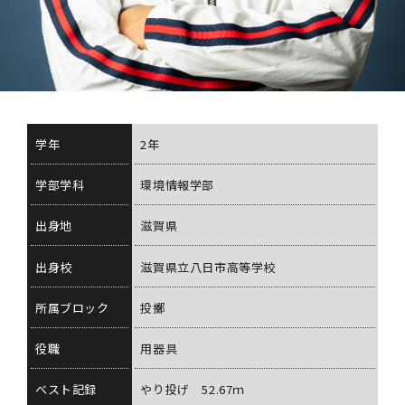
学年
2年
学部学科
環境情報学部
出身地
滋賀県
出身校
滋賀県立八日市高等学校
所属ブロック
投擲
役職
用器具
ベスト記録
やり投げ 52.67ｍ