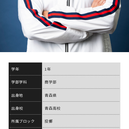
学年
1年
学部学科
商学部
出身地
青森県
出身校
青森高校
所属ブロック
投擲