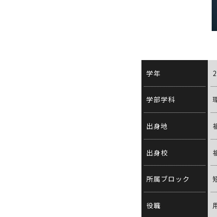
学年
学部学科
出身地
出身校
所属ブロック
役職