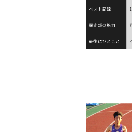
ベスト記録
1
競走部の魅力
最後にひとこと