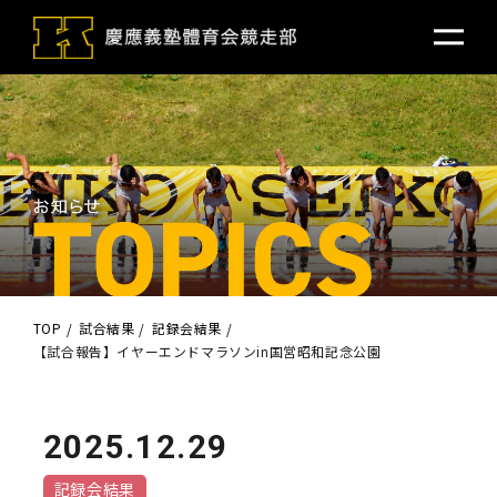
TOP
試合結果
記録会結果
【試合報告】イヤーエンドマラソンin国営昭和記念公園
2025.12.29
記録会結果