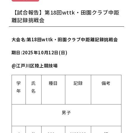
【試合報告】第18回wttk・田園クラブ中距
離記録挑戦会
大会名:第18回wttk・田園クラブ中距離記録挑戦会
期日:2025年10月12日(日)
@江戸川区陸上競技場
学
氏
種目
記録
備考
年
名
男子