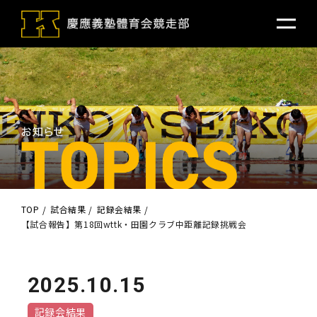
TOP
試合結果
記録会結果
【試合報告】第18回wttk・田園クラブ中距離記録挑戦会
2025.10.15
記録会結果