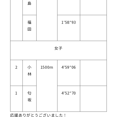
島
福
1’58″93
田
女子
2
小
1500m
4’59″06
林
1
匂
4’52″70
坂
応援ありがとうございました！