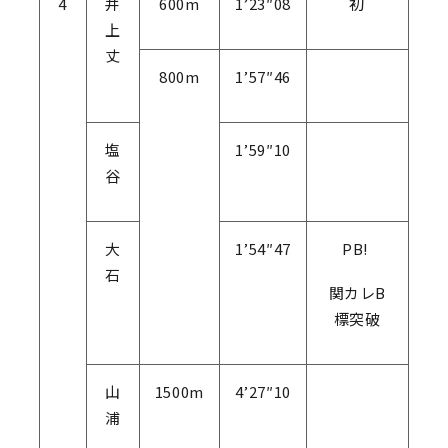
4
井
600m
1’23″08
初
上
丈
800m
1’57″46
塩
1’59″10
谷
大
1’54″47
PB!
石
関カレB
標突破
山
1500m
4’27″10
浦