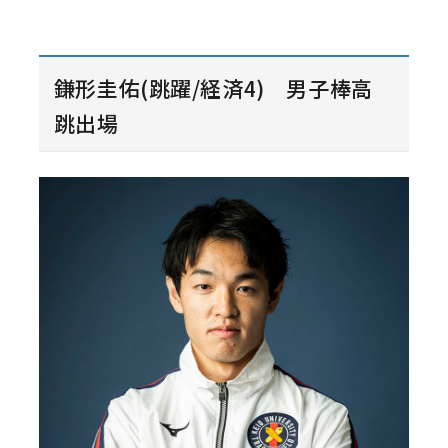
鎌形圭佑(跳躍/経済4) 男子棒高
跳出場