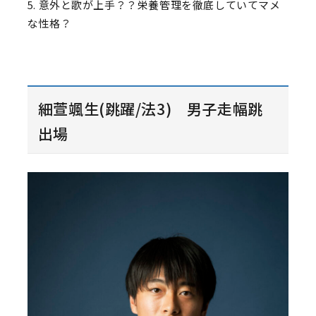
5. 意外と歌が上手？？栄養管理を徹底していてマメ
な性格？
細萱颯生(跳躍/法3) 男子走幅跳
出場