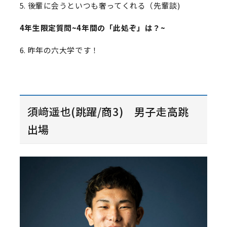
5. 後輩に会うといつも奢ってくれる（先輩談)
4年生限定質問~4年間の「此処ぞ」は？~
6. 昨年の六大学です！
須﨑遥也(跳躍/商3) 男子走高跳
出場