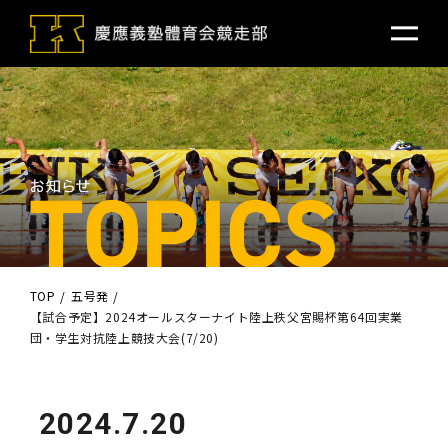
TOP
五号発
【試合予定】2024オールスターナイト陸上秩父宮賜杯第64回実業
団・学生対抗陸上競技大会(7/20)
2024.7.20