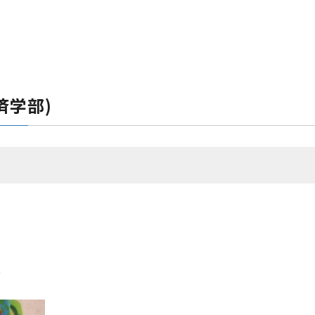
済学部)
部