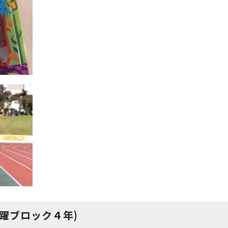
跳躍ブロック４年
)