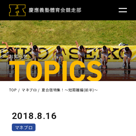
TOP
マネブロ
夏合宿特集！～短距離編(前半)～
2018.8.16
マネブロ