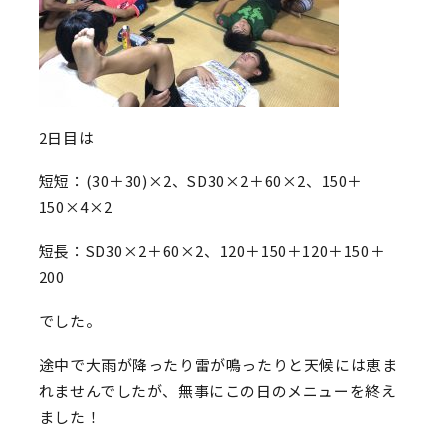
2日目は
短短：(30＋30)×2、SD30×2＋60×2、150＋
150×4×2
短長：SD30×2＋60×2、120＋150＋120＋150＋
200
でした。
途中で大雨が降ったり雷が鳴ったりと天候には恵ま
れませんでしたが、無事にこの日のメニューを終え
ました！