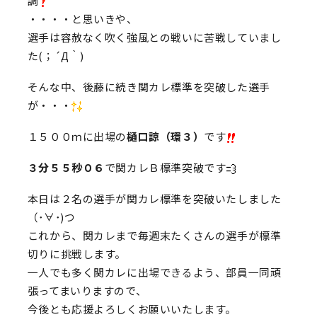
調
・・・・と思いきや、
選手は容赦なく吹く強風との戦いに苦戦していまし
た(；´Д｀)
そんな中、後藤に続き関カレ標準を突破した選手
が・・・
１５００ｍに出場の
樋口諒（環３）
です
３分５５秒０６
で関カレＢ標準突破です
本日は２名の選手が関カレ標準を突破いたしました
（･∀･)つ
これから、関カレまで毎週末たくさんの選手が標準
切りに挑戦します。
一人でも多く関カレに出場できるよう、部員一同頑
張ってまいりますので、
今後とも応援よろしくお願いいたします。