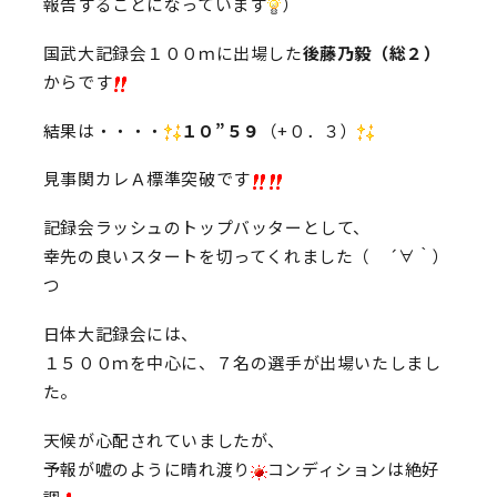
報告することになっています
）
国武大記録会１００ｍに出場した
後藤乃毅（総２）
からです
結果は・・・・
１０”５９
（+０．３）
見事関カレＡ標準突破です
記録会ラッシュのトップバッターとして、
幸先の良いスタートを切ってくれました（ ´∀｀）
つ
日体大記録会には、
１５００ｍを中心に、７名の選手が出場いたしまし
た。
天候が心配されていましたが、
予報が嘘のように晴れ渡り
コンディションは絶好